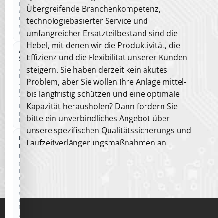
für
Übergreifende Branchenkompetenz,
den
Betrieb
technologiebasierter Service und
der
umfangreicher Ersatzteilbestand sind die
Website.
Hebel, mit denen wir die Produktivität, die
Anonyme
COOKIELOS
Effizienz und die Flexibilität unserer Kunden
Statistik
steigern. Sie haben derzeit kein akutes
Anonyme
Reichweitenmessung
Problem, aber Sie wollen Ihre Anlage mittel-
–
kein
bis langfristig schützen und eine optimale
Tracking,
Kapazität herausholen? Dann fordern Sie
keine
personenbezogenen
bitte ein unverbindliches Angebot über
Daten.
unsere spezifischen Qualitätssicherungs und
Externe
Laufzeitverlängerungsmaßnahmen an.
Dienste
Drittanbieter
(z.
B.
Google)
werden
erst
nach
Ihrer
Zustimmung