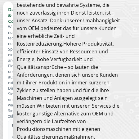
bestehende und bewährte Systeme, die
Datenschutz
noch zuverlässig ihren Dienst leisten, ist
&
unser Ansatz. Dank unserer Unabhängigkeit
Cookies
Wir
vom OEM bedeutet das für unsere Kunden
nutzen
eine erhebliche Zeit- und
technisch
Kostenreduzierung.Höhere Produktivität,
notwendige
Speicherung,
effizienter Einsatz von Ressourcen und
eine
Energie, hohe Verfügbarkeit und
anonyme
Eigenstatistik
Qualitätsansprüche – so lauten die
und
Anforderungen, denen sich unsere Kunden
ausgewählte
mit ihrer Produktion in immer kürzeren
externe
Dienste.
Zyklen zu stellen haben und für die ihre
Sie
Maschinen und Anlagen ausgelegt sein
entscheiden,
was
müssen.Wir bieten mit unseren Services die
Sie
kostengünstige Alternative zum OEM und
zulassen.
verlängern die Laufzeiten von
Notwendig
IMMER AKTIV
Produktionsmaschinen mit eigenen
Technisch
Qualitätssicherungsmaßnahmen.
erforderlich